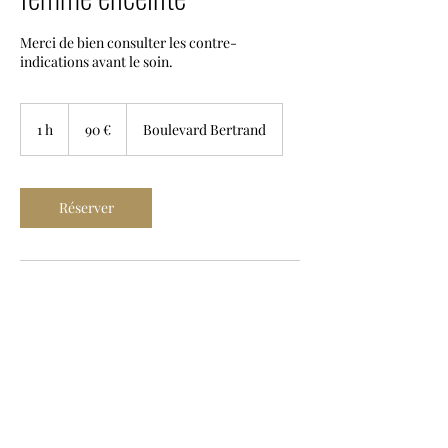
Merci de bien consulter les contre-
indications avant le soin.
90
euros
1 h
1
90 €
Boulevard Bertrand
Réserver
Coordonnées
La Clinique du Monde, Boulevard Bertrand,
Caen, France