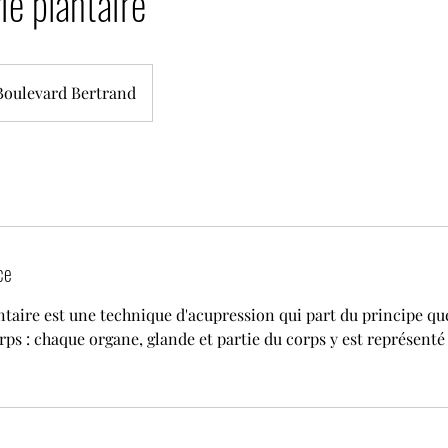
ie plantaire
Boulevard Bertrand
ce
ntaire est une technique d'acupression qui part du principe que
rps : chaque organe, glande et partie du corps y est représent