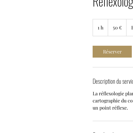
Réflexolog
50
euros
1 h
1
50 €
Réserver
Description du servi
La réflexologie pla
cartographie du co
un point réflexe.